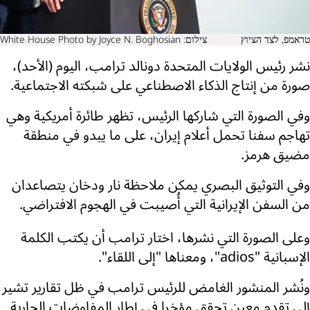
טראמפ, לצד הציוץ
צילום: White House Photo by Joyce N. Boghosian
نشر رئيس الولايات المتحدة دونالد ترامب، اليوم (الأحد)،
صورة من إنتاج الذكاء الاصطناعي على شبكته الاجتماعية.
وفي الصورة التي شاركها الرئيس، تظهر طائرة أمريكية وهي
تهاجم سفنا تحمل أعلام إيران، على ما يبدو في منطقة
مضيق هرمز.
وفي التوثيق البصري يمكن ملاحظة نار ودخان يتصاعدان
من السفن الإيرانية التي أُصيبت في الهجوم الافتراضي.
وعلى الصورة التي نشرها، اختار ترامب أن يكتب الكلمة
الإسبانية "adios"، ومعناها "إلى اللقاء".
ونُشر المنشور الغامض للرئيس ترامب في ظل تقارير تشير
إلى تقدم معين تحقق مؤخرا في إطار المفاوضات الجارية