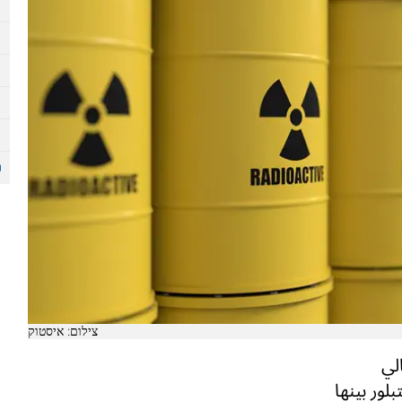
צילום: איסטוק
لي
لور بينها