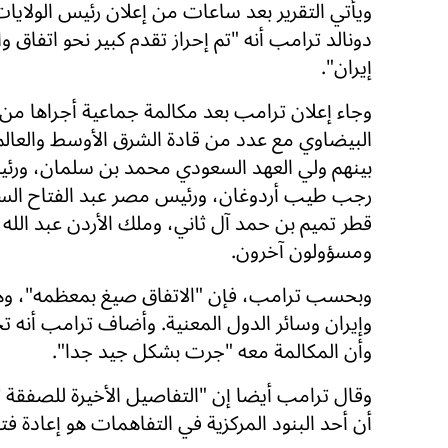
ويأتي التقرير بعد ساعات من إعلان رئيس الولايا
دونالد ترامب أنه "تم إحراز تقدم كبير نحو اتفاق 
إيران".
وجاء إعلان ترامب بعد مكالمة جماعية أجراها من
البيضاوي مع عدد من قادة الشرق الأوسط والعالم
بينهم ولي العهد السعودي محمد بن سلمان، ورئي
رجب طيب أردوغان، ورئيس مصر عبد الفتاح الس
قطر تميم بن حمد آل ثاني، وملك الأردن عبد الله ا
ومسؤولون آخرون.
وبحسب ترامب، فإن "الاتفاق صيغ بمعظمه"، وهو
وإيران وسائر الدول المعنية. وأضاف ترامب أنه تح
وأن المكالمة معه "جرت بشكل جيد جدا".
وقال ترامب أيضا إن "التفاصيل الأخيرة للصفقة ت
أن أحد البنود المركزية في التفاهمات هو إعادة ف