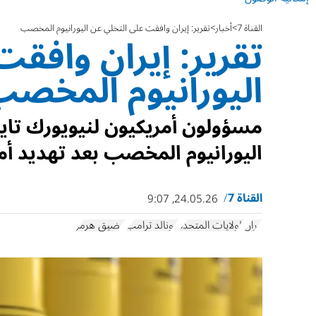
القناة 7
أخبار
تقرير: إيران وافقت على التخلي عن اليورانيوم المخصب
تقرير: إيران وافق
اليورانيوم المخص
مسؤولون أمريكيون لنيويورك تايم
اليورانيوم المخصب بعد تهديد أم
القناة 7
24.05.26, 9:07
إيران
الولايات المتحدة
دونالد ترامب
مضيق هرمز