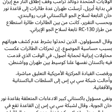
الولايات المتحدة دونالد ترامب وقف إطلاق النار مع إيران
في بداية أبريل، أرسلت طهران عدة طائرات إلى قاعدة نور
خان التابعة لسلاح الجو الباكستاني قرب روالبندي.
وبحسب التقرير، كانت من بين الطائرات طائرة استطلاع
من طراز RC-130 تابعة لسلاح الجو الإيراني.
وقال المسؤولون، الذين تحدثوا بشرط عدم كشف هوياتهم
بسبب حساسية الموضوع، إن تحركات الطائرات عكست
محاولات إيرانية لحماية أصول، في الوقت الذي قدمت
فيه باكستان نفسها علنا كوسيط بين طهران وواشنطن.
ورفضت القيادة المركزية الأمريكية التعليق مباشرة،
وأحالت شبكة سي بي إس إلى السلطات الباكستانية
والأفغانية.
ونفى مسؤول باكستاني كبير الادعاءات المتعلقة بقاعدة نور
خان الجوية، وقال لشبكة سي بي إس إن القاعدة تقع في