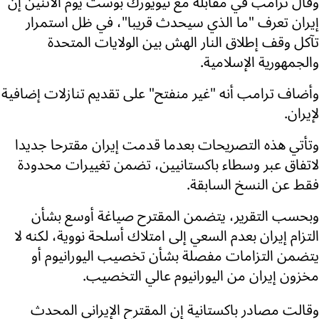
وقال ترامب في مقابلة مع نيويورك بوست يوم الاثنين إن
إيران تعرف "ما الذي سيحدث قريبا"، في ظل استمرار
تآكل وقف إطلاق النار الهش بين الولايات المتحدة
والجمهورية الإسلامية.
وأضاف ترامب أنه "غير منفتح" على تقديم تنازلات إضافية
لإيران.
وتأتي هذه التصريحات بعدما قدمت إيران مقترحا جديدا
لاتفاق عبر وسطاء باكستانيين، تضمن تغييرات محدودة
فقط عن النسخ السابقة.
وبحسب التقرير، يتضمن المقترح صياغة أوسع بشأن
التزام إيران بعدم السعي إلى امتلاك أسلحة نووية، لكنه لا
يتضمن التزامات مفصلة بشأن تخصيب اليورانيوم أو
مخزون إيران من اليورانيوم عالي التخصيب.
وقالت مصادر باكستانية إن المقترح الإيراني المحدث