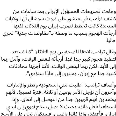
وجاءت تصريحات المسؤول الإيراني بعد ساعات من
كشف ترامب في منشور على تروث سوشال أن الولايات
المتحدة كانت تخطط لضرب إيران يوم الثلاثاء، لكنها
أرجأت الهجوم بسبب ما وصفه بـ"مفاوضات جدية" تجري
حاليا.
وقال ترامب لاحقا للصحفيين يوم الثلاثاء: "كنا نستعد
لتنفيذ هجوم كبير جدا غدا. أرجأته لبعض الوقت، وآمل ربما
إلى الأبد، لكن ربما لبعض الوقت، لأننا أجرينا محادثات
كبيرة جدا مع إيران، وسنرى إلى ماذا ستؤدي".
وأضاف ترامب: "طلبت مني السعودية وقطر والإمارات
وآخرون أن نؤجل الأمر يومين أو ثلاثة، فترة قصيرة، لأنهم
يعتقدون أنهم قريبون جدا من التوصل إلى اتفاق. وإذا
استطعنا فعل ذلك، بحيث لا يصل سلاح نووي إلى أيدي
إيران، فأعتقد، وإذا كانوا راضين، فسنكون نحن على الأرجح