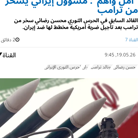
"أمل واهم": مسؤول إيراني يسخر
من ترامب
القائد السابق في الحرس الثوري محسن رضائي سخر من
ترامب بعد تأجيل ضربة أمريكية مخطط لها ضد إيران.
القناة 7
2 دقائق
19.05.26, 9:45
محسن رضائي
دونالد ترامب
إيران
الحرس الثوري الإيراني