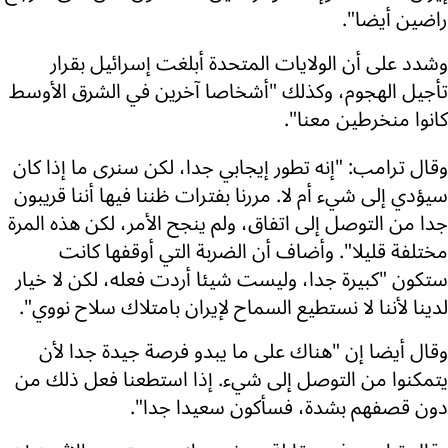
راضين أيضا".
وشدد على أن الولايات المتحدة أبلغت إسرائيل بقرار
تأجيل الهجوم، وكذلك "أشخاصا آخرين في الشرق الأوسط
كانوا منخرطين معنا".
وقال ترامب: "إنه تطور إيجابي جدا، لكن سنرى ما إذا كان
سيؤدي إلى شيء أم لا. مررنا بفترات ظننا فيها أننا قريبون
جدا من التوصل إلى اتفاق، ولم ينجح الأمر، لكن هذه المرة
مختلفة قليلا". وأضاف أن الضربة التي أوقفها كانت
ستكون "كبيرة جدا، وليست شيئا أردت فعله، لكن لا خيار
لدينا لأننا لا نستطيع السماح لإيران بامتلاك سلاح نووي".
وقال أيضا إن "هناك على ما يبدو فرصة جيدة جدا لأن
يتمكنوا من التوصل إلى شيء. إذا استطعنا فعل ذلك من
دون قصفهم بشدة، فسأكون سعيدا جدا".