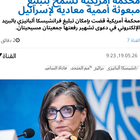
محكمة أمريكية تسمح بتبليغ
مبعوثة أممية معادية لإسرائيل
محكمة أمريكية قضت بإمكان تبليغ فرانشيسكا ألبانيزي بالبريد
الإلكتروني في دعوى تشهير رفعتها جمعيتان مسيحيتان.
القناة 7
2 دقائق
19.05.26, 9:23
فرانشيسكا ألبانيزي
إسرائيل
الأمم المتحدة
معاداة السامية