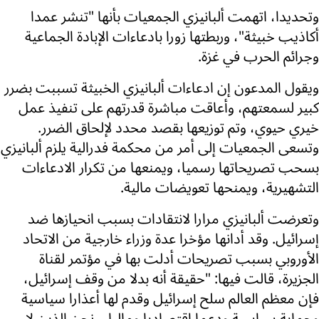
وتحديدا، اتهمت ألبانيزي الجمعيات بأنها "تنشر عمدا
أكاذيب خبيثة"، وربطتها زورا بادعاءات الإبادة الجماعية
وجرائم الحرب في غزة.
ويقول المدعون إن ادعاءات ألبانيزي الخبيثة تسببت بضرر
كبير لسمعتهم، وأعاقت مباشرة قدرتهم على تنفيذ عمل
خيري حيوي، وتم توزيعها بقصد محدد لإلحاق الضرر.
وتسعى الجمعيات إلى أمر من محكمة فدرالية يلزم ألبانيزي
بسحب تصريحاتها رسميا، ويمنعها من تكرار الادعاءات
التشهيرية، ويمنحها تعويضات مالية.
وتعرضت ألبانيزي مرارا لانتقادات بسبب انحيازها ضد
إسرائيل. وقد أدانها مؤخرا عدة وزراء خارجية من الاتحاد
الأوروبي بسبب تصريحات أدلت بها في مؤتمر لقناة
الجزيرة، قالت فيها: "حقيقة أنه بدلا من وقف إسرائيل،
فإن معظم العالم سلح إسرائيل وقدم لها أعذارا سياسية