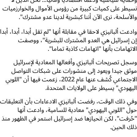
وحماية سياسية ودعما اقتصاديا وماليا... نحن الذين لا
نسيطر على كميات كبيرة من رؤوس الأموال والخوارزميات
والأسلحة، نرى الآن أننا كبشرية لدينا عدو مشترك".
وادعت ألبانيزي لاحقا في مقابلة أنها "لم تقل أبدا، أبدا، أبدا
إن إسرائيل هي العدو المشترك للبشرية"، ووصفت
الاتهامات بأنها "اتهامات كاذبة تماما".
وسجل تصريحات ألبانيزي وأفعالها المعادية لإسرائيل
موثق جيدا ويعود إلى منشورات على شبكات التواصل
الاجتماعي كُشف عنها عام 2022، زعمت فيها أن "اللوبي
اليهودي" يسيطر على الولايات المتحدة.
وفي ذلك الوقت، رفضت ألبانيزي الادعاءات بأن التعليقات
حول "اللوبي اليهودي" معادية للسامية، وادعت أنها
"حُرفت"، لكن انحيازها ضد إسرائيل استمر في الظهور منذ
ذلك الحين.