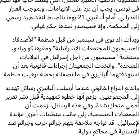
المسؤولة الأممية المثيرة للجدل، التي يُعتقد حاليا أنها تقيم
في تونس، يجب أن ترد على الاتهامات. وبموجب القرار
الفدرالي، أمام ألبانيزي 21 يوما بالضبط لتقديم رد رسمي
إلى المحكمة، وإلا فسيصدر ضدها حكم غيابي.
وبدأت الدعوى في سبتمبر من قبل منظمة "الأصدقاء
المسيحيون للمجتمعات الإسرائيلية" ومقرها كولورادو،
ومنظمة "مسيحيون من أجل إسرائيل في الولايات
المتحدة". واتخذت الجمعيتان إجراءات قانونية بعد أن
استهدفتهما ألبانيزي في ما تصفانه بحملة ترهيب منظمة.
واندلع النزاع القانوني عندما أرسلت ألبانيزي رسائل تهديد
إلى المجموعتين، بزعم أنها خطوة تمهيدية قبل نشر تقرير
أممي منحاز بشدة. وفي هذه الرسائل، زعمت أن
الجمعيات المسيحية، إلى جانب منظمات أخرى مؤيدة
لإسرائيل، قد تواجه ملاحقة بتهم جرائم حرب وجرائم ضد
الإنسانية في محاكم دولية.