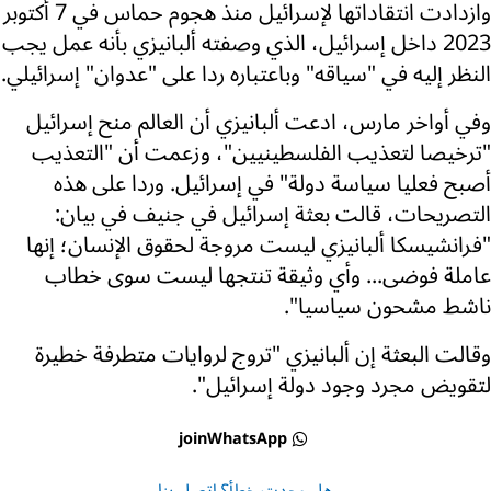
وازدادت انتقاداتها لإسرائيل منذ هجوم حماس في 7 أكتوبر
2023 داخل إسرائيل، الذي وصفته ألبانيزي بأنه عمل يجب
النظر إليه في "سياقه" وباعتباره ردا على "عدوان" إسرائيلي.
وفي أواخر مارس، ادعت ألبانيزي أن العالم منح إسرائيل
"ترخيصا لتعذيب الفلسطينيين"، وزعمت أن "التعذيب
أصبح فعليا سياسة دولة" في إسرائيل. وردا على هذه
التصريحات، قالت بعثة إسرائيل في جنيف في بيان:
"فرانشيسكا ألبانيزي ليست مروجة لحقوق الإنسان؛ إنها
عاملة فوضى... وأي وثيقة تنتجها ليست سوى خطاب
ناشط مشحون سياسيا".
وقالت البعثة إن ألبانيزي "تروج لروايات متطرفة خطيرة
لتقويض مجرد وجود دولة إسرائيل".
joinWhatsApp