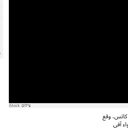
צילום: iStock
ل كاتس، وقع
اء آفي