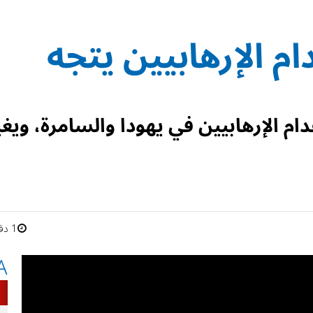
ام الإرهابيين يتجه
م الإرهابيين في يهودا والسامرة، ويغي
1 دقائق
A