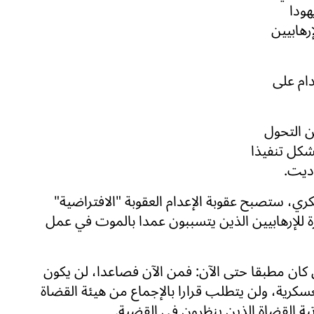
هودا
رهابيين
دام على
ن التحول
مذبحة 7 أكتوبر، ويشكل تنفيذا
وديت.
ري، ستصبح عقوبة الإعدام العقوبة "الافتراضية"
ة للإرهابيين الذين يتسببون عمدا بالموت في عمل
ذي كان مطبقا حتى الآن: فمن الآن فصاعدا، لن يكون
سكرية، ولن يتطلب قرارا بالإجماع من هيئة القضاة
تبة القضاة الذين ينظرون في القضية.