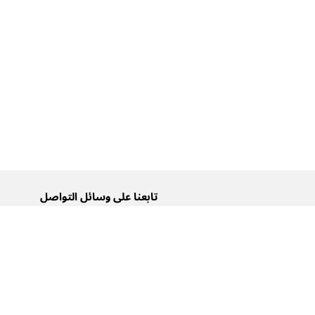
تابعنا على وسائل التواصل
تويتر
فيسبوك
إنستغرام
يوتيوب
تيك توك