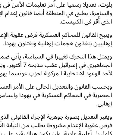
بلوت، تعديلا رسميا على أمر تعليمات الأمن في ي
والسامرة، يطبق في المنطقة أيضا قانون إعدام الإ
الذي أُقر في الكنيست.
ويتيح القانون للمحاكم العسكرية فرض عقوبة الإع
إرهابيين ينفذون هجمات إرهابية ويقتلون يهودا.
ويمثل هذا التحرك تغييرا في السياسة، يأتي ضم
الجماهيري في إسرائيل عقب 
لأحد الوعود الانتخابية المركزية لحزب عوتسما يه
وبحسب القانون والتعديل الحالي على الأمر العسك
الحصرية في المحاكم العسكرية في يهودا والسامر
إرهابي.
ويغير التعديل بصورة جوهرية الإجراء القانوني ال
فرض عقوبة الإعدام مشروطا بطلب من النيابة الع
كلها، بل أغلبية عادية، ولن يكون هناك قيد على ر