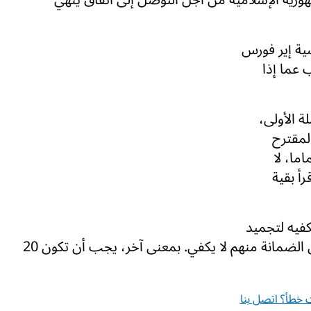
ية إير فورس
 عما إذا
ة الأولى،
لمقترح
ما، لا
رأ بقية
إذا كانت 20 عاما لا تكفيه لتجميد
البرنامج، فأجاب: "لا، 20 عاما تكفي، لكن مستوى الضمانة منهم لا يكفي. بمعنى آخر، يجب أن تكون 20
خطأ؟ اتصل بنا