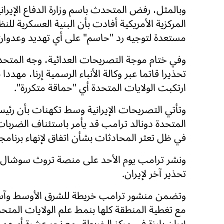
وبالمثل، رفض المتحدث باسم وزارة الدفاع الإيران
المركزية الأمريكية أفادت بأن البنية العسكرية لل
مستعدة لتوجيه رد "حاسم" على أي تهديد وعدوان
وفي ختام موجة التصريحات العدائية، وجه المتحد
تحذيرا قاتما عبر وكالة الأنباء الرسمية إرنا، م
ارتكبت الولايات المتحدة أي "حماقة متكررة".
وتأتي التصريحات الإيرانية وسط تكهنات بأن رئيس
المتحدة دونالد ترامب قد يأمر باستئناف الضربات
في ظل تعثر المحادثات بشأن اتفاق لإنهاء برنامجه
ونشر ترامب يوم الأحد على منصة تروث سوشال ما
تحذير آخر لإيران.
وتضمن منشور ترامب خريطة للشرق الأوسط وآس
مع تغطية المنطقة كلها بنمط علم الولايات المتحد
إيران بارزة في مركز الخريطة، مع نحو عشرة أسهم 