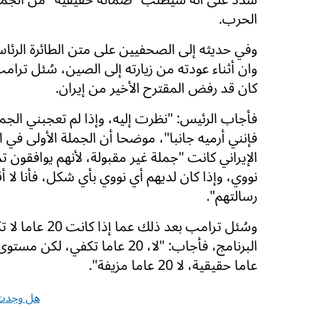
الحرب.
وفي حديثه إلى الصحفيين على متن الطائرة الرئاس
وان أثناء عودته من زيارته إلى الصين، سُئل ترامب
كان قد رفض المقترح الأخير من إيران.
فأجاب الرئيس: "نظرت إليه، وإذا لم تعجبني الجمل
فإنني أرميه جانبا"، موضحا أن الجملة الأولى في ا
الإيراني كانت "جملة غير مقبولة، لأنهم يوافقون تما
نووي، وإذا كان لديهم أي نووي بأي شكل، فأنا لا أق
رسالتهم".
وسُئل ترامب بعد ذلك عما 
عاما حقيقية، لا 20 عاما مزيفة".
هل وجدت 