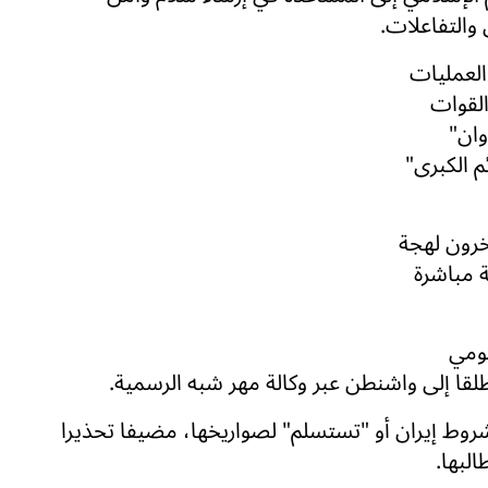
 والتفاعلات.
لعمليات
القوات
وان"
م الكبرى"
خرون لهجة
ة مباشرة
قومي
مطلقا إلى واشنطن عبر وكالة مهر شبه الرسمية.
شروط إيران أو "تستسلم" لصواريخها، مضيفا تحذيرا
لبها.