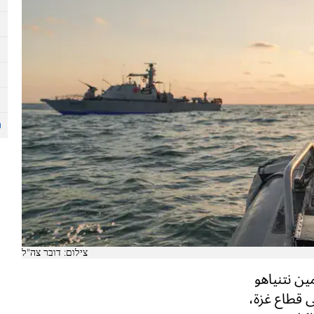
צילום: דובר צה"ל
ين نتنياهو
ى قطاع غزة،