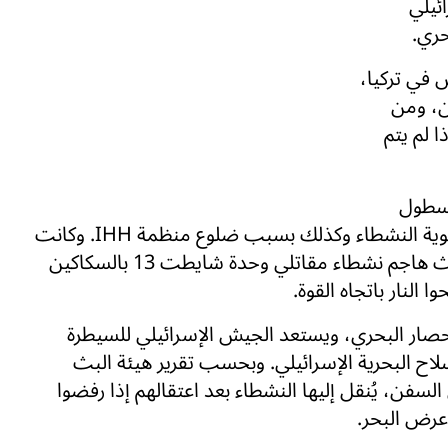
ئيلي
حري.
يس في تركيا،
ن، ومن
 لم يتم
أسطول
الحالي أكثر عنفا من الأساطيل السابقة، بسبب هوية النشطاء وكذلك بسبب ضلوع منظمة IHH. وكانت
المنظمة تقف وراء أسطول مرمرة عام 2010، حيث هاجم نشطاء مقاتلي وحدة شايطت 13 بالسكاكين
النار باتجاه القوة.
حصار البحري، ويستعد الجيش الإسرائيلي للسيطرة
اسطة مقاتلي شايطت 13 وقوات سلاح البحرية الإسرائيلي. وبحسب تقرير هيئة البث
 السفن، يُنقل إليها النشطاء بعد اعتقالهم إذا رفضوا
عرض البحر.