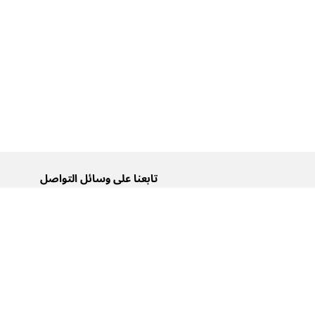
تابعنا على وسائل التواصل
تويتر
فيسبوك
إنستغرام
يوتيوب
تيك توك