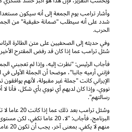
وبحسب التقرير، فإن هذا هو أكبر حشد عسكري منذ
شدد على أنه سيطلب "ضمانة حقيقية" من الجمهور
الحرب.
وفي حديثه إلى الصحفيين على متن الطائرة الرئاسي
سُئل ترامب عما إذا كان قد رفض المقترح الأخير 
فأجاب الرئيس: "نظرت إليه، وإذا لم تعجبني الجمل
فإنني أرميه جانبا"، موضحا أن الجملة الأولى في ا
الإيراني كانت "جملة غير مقبولة، لأنهم يوافقون تما
نووي، وإذا كان لديهم أي نووي بأي شكل، فأنا لا أق
رسالتهم".
وسُئل ترامب بعد ذلك عما 
البرنامج، فأجاب: "لا، 20 عاما تكفي، لكن
منهم لا يكفي. بم