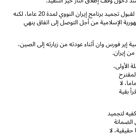
 دخول وقف إطلاق النار حيز التنفيذ.
وأشار ترامب يوم الجمعة إلى أنه سيكون مستعدا لقبول تجميد برنامج إيران النووي لمدة 20 عاما، لكنه
ية الإسلامية من أجل التوصل إلى اتفاق ينهي
ة إير فورس وان أثناء عودته من زيارته إلى الصين،
من إيران.
ة الأولى،
لمقترح
ما، لا
رأ بقية
إذا كانت 20 عاما لا تكفيه لتجميد
 مستوى الضمانة
عنى آخر، يجب أن تكون 20 عاما حقيقية، لا