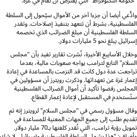
"حكومة التكنوقراط" التي يفترض أن تُقام في غزة.
وادُّعي أيضا أن جزءا آخر من الأموال سيُحول إلى السلطة
الفلسطينية، بشرط أن تتعهد بتنفيذ إصلاحات. وتقدر
السلطة الفلسطينية أن مبلغ الضرائب الذي تخصمه
إسرائيل يبلغ نحو 5 مليارات دولار.
وخلال الأسابيع الأخيرة، نُشرت تقارير تفيد بأن "مجلس
السلام" التابع لترامب يواجه صعوبات مالية، بعدما
تراجعت عدة دول كانت قد التزمت بالمساعدة في إعادة
إعمار غزة عن تعهداتها. وذكرت رويترز أن مسؤولين في
المجلس رفضوا تأكيد أن أموال الضرائب الفلسطينية
ستُستخدم في المستقبل لإعادة إعمار القطاع.
وقال مسؤول رسمي في "مجلس السلام" لرويترز إنه تم
تقديم طلب إلى جميع الجهات المعنية للمساعدة في
تمويل رؤية ترامب، التي تُقدر كلفتها بـ70 مليار دولار.
وأضاف: "هذا يشمل السلطة الفلسطينية وإسرائيل. لا شك