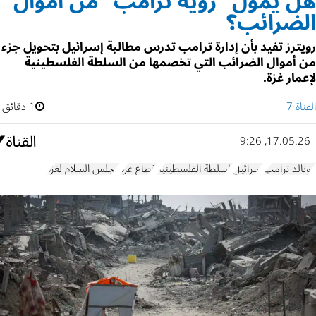
هل يُموّل "رؤية ترامب" من أموال
الضرائب؟
رويترز تفيد بأن إدارة ترامب تدرس مطالبة إسرائيل بتحويل جزء
من أموال الضرائب التي تخصمها من السلطة الفلسطينية
لإعمار غزة.
القناة 7
1 دقائق
17.05.26, 9:26
دونالد ترامب
إسرائيل
السلطة الفلسطينية
قطاع غزة
مجلس السلام لغزة