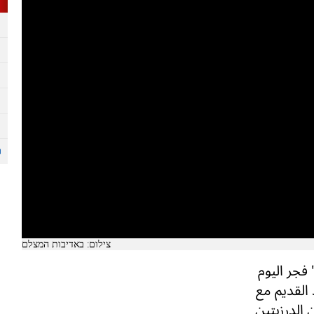
צילום: באדיבות המצלם
فجر اليوم
 القديم مع
 الدرزيتين