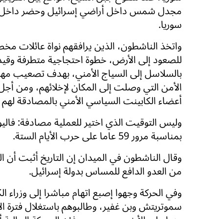
مجدل شمس داخل أراضي إسرائيل وحضر داخل 
سوريا.
واتخذ الناشطون، الذين يرافقهم نواة عائلات م
للصعود إلى الأرض، خطوة احتجاجية متطرفة وقيد
بالسلاسل إلى السياج الأمني، بهدف تصعيب مه
الأمن التي وصلت إلى المكان لإخلائهم، ومن أجل
أعضاء الكابينت السياسي الأمني بالمصادقة لهم 
وليس التوقيت الذي اختير للعملية مصادفة: فالي
بمناسبة مرور 59 عاما على حرب الأيام الستة.
وقال الناشطون في الميدان إن التاريخ أثبت أن ا
من العدو الدافع للمساس بدولة إسرائيل.
وفي الحركة وجهوا إصبع اتهام مباشرا إلى وزراء ال
سموتريتش وبن غفير، وطالبوهم باستغلال فترة الا