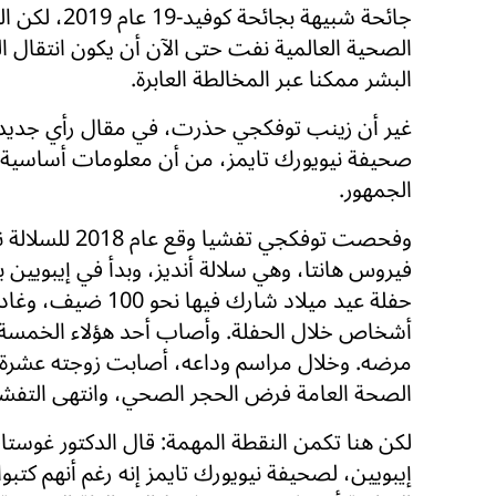
جائحة شبيهة بجائحة كوفيد
الصحية العالمية نفت حتى الآن أن يكون انتقال ا
البشر ممكنا عبر المخالطة العابرة.
غير أن زينب توفكجي حذرت، في مقال رأي جديد 
صحيفة نيويورك تايمز، من أن معلومات أساسية لا
الجمهور.
وفحصت توفكجي تفشيا وقع 
فيروس هانتا، وهي سلالة أنديز، وبدأ في إيبو
حفلة عيد ميلاد شا
مرضه. وخلال مراسم وداعه، أصابت زوجته عشرة
الصحة العامة فرض الحجر الصحي، وانتهى التفش
لكن هنا تكمن النقطة المهمة: قال الدكتور غوست
إيبويين، لصحيفة نيويورك تايمز إنه رغم أنهم كتب