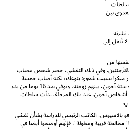
-19 عام 2019، لكن السلطات
لعدوى بين
نشرته
 تُنقل إلى
عام 2018 للسلالة نفسها من
يين بالأرجنتين. وفي ذلك التفشي، حضر شخص مصاب
رك فيها نحو 100 ضيف، وغادر مبكرا بسبب شعوره بتوعك؛ لكنه أصاب خمسة
أشخاص خلال الحفلة. وأصاب أحد هؤلاء الخمسة ستة آخرين، بينهم زوجته، وتوفي بعد 16 يوما من بدء
 أشخاص آخرين. عند تلك المرحلة، بدأت سلطات
ي.
افو بالاسيوس، الكاتب الرئيسي للدراسة بشأن تفشي
وا "مخالطة قريبة ومطولة"، فإنهم أوضحوا أيضا في