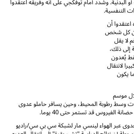
و البدنية. وشدد أمام توفكجي على أنه وفريقه اعتقدوا
ات التنفسية.
 اعتقدوا أن
قم تكاثر وسطي يبلغ 2.1؛ أي إن كل شخص
 لا يقل
 الوسطي لكوفيد-19. إضافة إلى ذلك،
ط يُعدون
را لانتقال
ندما يكون
لال موسم
ات وسط رطوبة المحيط، وحين يسافر حاملو عدوى
ة الفيروس قد تستمر حتى 40 يوما.
دوى عبر الهواء لينسي مار لشبكة سي بي سي/راديو
حطة إن نتائج الدراسة "تشير بقوة" إلى انتقال العدوى