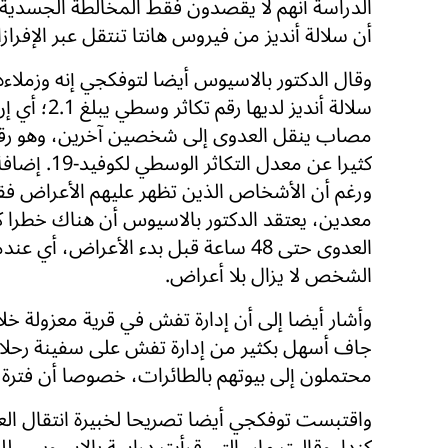
الدراسة أنهم لا يقصدون فقط المخالطة الجسدية أ
أن سلالة أنديز من فيروس هانتا تنتقل عبر الإفراز
وقال الدكتور بالاسيوس أيضا لتوفكجي إنه وزملاءه
سلالة أنديز لديها ر
مصاب ينقل العدوى إلى شخصين آخرين، وهو رقم
كثيرا عن معدل التكاثر
ورغم أن الأشخاص الذين تظهر عليهم الأعراض فق
معدين، يعتقد الدكتور بالاسيوس أن هناك خطرا كبي
العدوى حتى 48 ساعة قبل بدء الأعراض، أي ع
الشخص لا يزال بلا أعراض.
وأشار أيضا إلى أن إدارة تفش في قرية معزولة خ
جاف أسهل بكثير من إدارة تفش على سفينة رحل
محتملون إلى بيوتهم بالطائرات، خصوصا أن فترة حضان
واقتبست توفكجي أيضا تصريحا لخبيرة انتقال الع
كندا. وقالت مار، التي قرأت دراسة بالاسيوس، للم