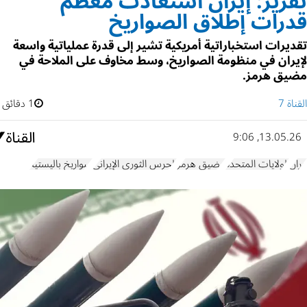
تقرير: إيران استعادت معظم
قدرات إطلاق الصواريخ
تقديرات استخباراتية أمريكية تشير إلى قدرة عملياتية واسعة
لإيران في منظومة الصواريخ، وسط مخاوف على الملاحة في
مضيق هرمز.
القناة 7
1 دقائق
13.05.26, 9:06
إيران
الولايات المتحدة
مضيق هرمز
الحرس الثوري الإيراني
صواريخ باليستية