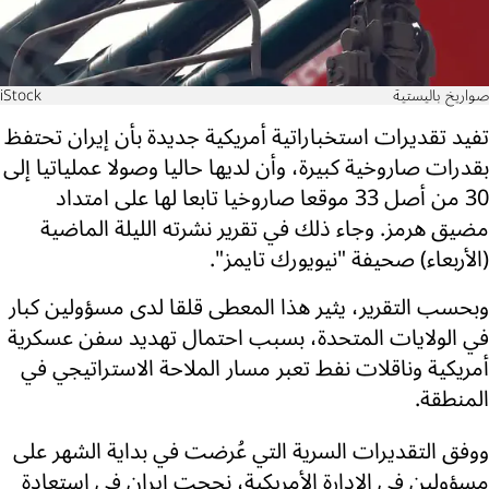
صواريخ باليستية
iStock
تفيد تقديرات استخباراتية أمريكية جديدة بأن إيران تحتفظ
بقدرات صاروخية كبيرة، وأن لديها حاليا وصولا عملياتيا إلى
30 من أصل 33 موقعا صاروخيا تابعا لها على امتداد
مضيق هرمز. وجاء ذلك في تقرير نشرته الليلة الماضية
(الأربعاء) صحيفة "نيويورك تايمز".
وبحسب التقرير، يثير هذا المعطى قلقا لدى مسؤولين كبار
في الولايات المتحدة، بسبب احتمال تهديد سفن عسكرية
أمريكية وناقلات نفط تعبر مسار الملاحة الاستراتيجي في
المنطقة.
ووفق التقديرات السرية التي عُرضت في بداية الشهر على
مسؤولين في الإدارة الأمريكية، نجحت إيران في استعادة