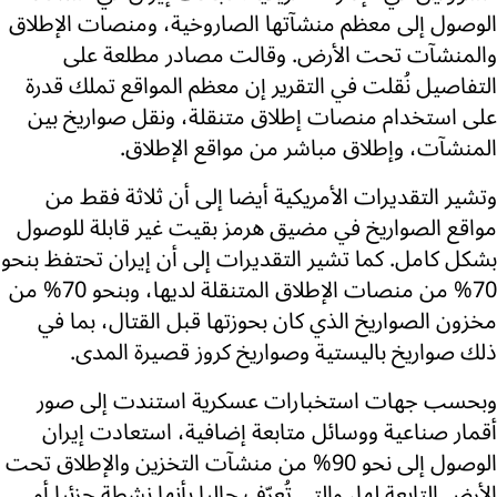
الوصول إلى معظم منشآتها الصاروخية، ومنصات الإطلاق
والمنشآت تحت الأرض. وقالت مصادر مطلعة على
التفاصيل نُقلت في التقرير إن معظم المواقع تملك قدرة
على استخدام منصات إطلاق متنقلة، ونقل صواريخ بين
المنشآت، وإطلاق مباشر من مواقع الإطلاق.
وتشير التقديرات الأمريكية أيضا إلى أن ثلاثة فقط من
مواقع الصواريخ في مضيق هرمز بقيت غير قابلة للوصول
بشكل كامل. كما تشير التقديرات إلى أن إيران تحتفظ بنحو
70% من منصات الإطلاق المتنقلة لديها، وبنحو 70% من
مخزون الصواريخ الذي كان بحوزتها قبل القتال، بما في
ذلك صواريخ باليستية وصواريخ كروز قصيرة المدى.
وبحسب جهات استخبارات عسكرية استندت إلى صور
أقمار صناعية ووسائل متابعة إضافية، استعادت إيران
الوصول إلى نحو 90% من منشآت التخزين والإطلاق تحت
الأرض التابعة لها، والتي تُعرّف حاليا بأنها نشطة جزئيا أو