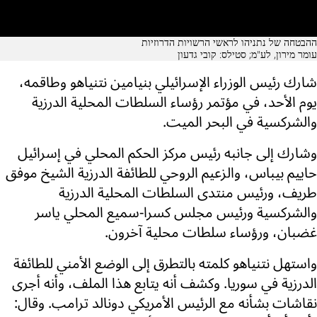
ההבטחה של נתניהו לראשי הרשויות הדרוזיות
עומר מירון, לע"מ; סטילס: קובי גדעון
شارك رئيس الوزراء الإسرائيلي بنيامين نتنياهو وطاقمه،
يوم الأحد، في مؤتمر رؤساء السلطات المحلية الدرزية
والشركسية في البحر الميت.
وشارك إلى جانبه رئيس مركز الحكم المحلي في إسرائيل
حاييم بيباس، والزعيم الروحي للطائفة الدرزية الشيخ موفق
طريف، ورئيس منتدى السلطات المحلية الدرزية
والشركسية ورئيس مجلس كسرا-سميع المحلي ياسر
غضبان، ورؤساء سلطات محلية آخرون.
واستهل نتنياهو كلمته بالتطرق إلى الوضع الأمني للطائفة
الدرزية في سوريا. وكشف أنه يتابع هذا الملف، وأنه أجرى
نقاشات بشأنه مع الرئيس الأمريكي دونالد ترامب. وقال: