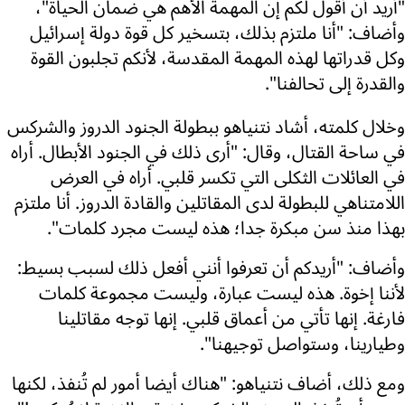
"أريد أن أقول لكم إن المهمة الأهم هي ضمان الحياة"،
وأضاف: "أنا ملتزم بذلك، بتسخير كل قوة دولة إسرائيل
وكل قدراتها لهذه المهمة المقدسة، لأنكم تجلبون القوة
والقدرة إلى تحالفنا".
وخلال كلمته، أشاد نتنياهو ببطولة الجنود الدروز والشركس
في ساحة القتال، وقال: "أرى ذلك في الجنود الأبطال. أراه
في العائلات الثكلى التي تكسر قلبي. أراه في العرض
اللامتناهي للبطولة لدى المقاتلين والقادة الدروز. أنا ملتزم
بهذا منذ سن مبكرة جدا؛ هذه ليست مجرد كلمات".
وأضاف: "أريدكم أن تعرفوا أنني أفعل ذلك لسبب بسيط:
لأننا إخوة. هذه ليست عبارة، وليست مجموعة كلمات
فارغة. إنها تأتي من أعماق قلبي. إنها توجه مقاتلينا
وطيارينا، وستواصل توجيهنا".
ومع ذلك، أضاف نتنياهو: "هناك أيضا أمور لم تُنفذ، لكنها