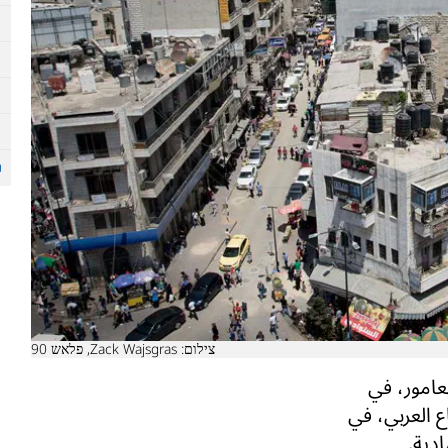
צילום: Zack Wajsgras, פלאש 90
عامور، في
ع العربي، في
دية.