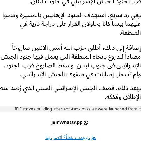
قرب جنود الجيش الإسرائيلي في جنوب لبنان.
وفي رد سريع، استهدف الجنود الإرهابيين بالمسيرة وقضوا
عليهما بينما كانا يحاولان الفرار على دراجة نارية في
المنطقة.
إضافة إلى ذلك، أطلق حزب الله أمس الاثنين صاروخاً
مضاداً للدروع باتجاه المنطقة التي يعمل فيها جنود الجيش
الإسرائيلي في جنوب لبنان. وسقط الصاروخ قرب الجنود.
ولم تُسجل إصابات في صفوف الجيش الإسرائيلي.
وبعد ذلك، قصف الجيش الإسرائيلي المبنى الذي رُصد منه
الإطلاق وفككه.
IDF strikes building after anti-tank missiles were launched from it
joinWhatsApp
هل وجدت خطأ؟ اتصل بنا