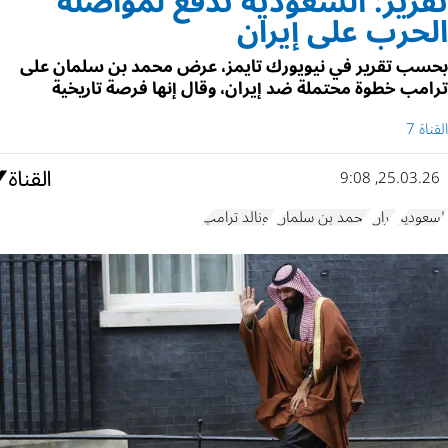
تقرير: السعودية تدفع لمواصلة
الحرب على إيران
بحسب تقرير في نيويورك تايمز، عرض محمد بن سلمان على
ترامب خطوة محتملة ضد إيران، وقال إنها فرصة تاريخية
القناة 7
25.03.26, 9:08
السعودية
إيران
محمد بن سلمان
دونالد ترامب