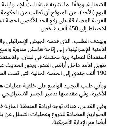
الشمالية. ووفقًا لما نشرته هيئة البث الإسرائيلية
اليوم (الأحد)، من المتوقع أن يُطلب من الحكومة خ
القريبة المصادقة على رفع الحد الأقصى لحصة تج
الاحتياط إلى 450 ألف شخص.
ويهدف الطلب، الذي قدمه الجيش الإسرائيلي و
الأمنية الإسرائيلية، إلى إتاحة هامش مناورة واس
استعدادًا لعملية برية محتملة في لبنان، والاستعدا
طويل الأمد داخل أراضي العدو. ويدور الحديث ع
190 ألف جندي إلى الحصة الحالية التي تمت المصادقة عليها في شهر يناير الماضي.
ويأتي طلب التجنيد الواسع على خلفية عمليات هجو
الأخيرة، وفي مقدمتها تدمير الجسر الاستراتيجي ع
وفي القدس، هناك توجه لزيادة المنطقة العازلة 
الصواريخ المضادة للدروع وعمليات التسلل عن بل
أيضًا مع الإدارة الأمريكية.