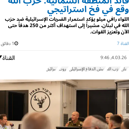
قائد المنطقة الشمالية: حزب الله
وقع في فخ استراتيجي
اللواء رافي ميلو يؤكد استمرار الضربات الإسرائيلية ضد حزب
الله في لبنان، مشيراً إلى استهداف أكثر من 250 هدفاً حتى
الآن وتعزيز القوات.
القناة 7
1 دقائق
4.03.26, 9:46
لبنان
حزب الله
جيش الدفاع الإسرائيلي
بيروت
إسرائيل