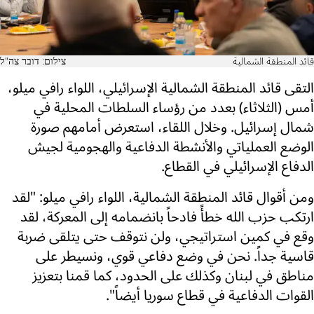
قائد المنطقة الشمالية
צילום: דובר צה"ל
التقى قائد المنطقة الشمالية الإسرائيلي، اللواء رافي ميلو،
أمس (الثلاثاء) بعدد من رؤساء السلطات المحلية في
شمال إسرائيل. وخلال اللقاء، استعرض أمامهم صورة
الوضع العملياتي والأنشطة الدفاعية والهجومية لجيش
الدفاع الإسرائيلي في القطاع.
ومن أقوال قائد المنطقة الشمالية، اللواء رافي ميلو: "لقد
ارتكب حزب الله خطأً فادحاً بانضمامه إلى المعركة، لقد
وقع في كمين استراتيجي، ولن نتوقف حتى يتلقى ضربة
قاسية جداً. نحن في وضع دفاعي قوي، ونسيطر على
مناطق في لبنان وكذلك على الحدود، كما قمنا بتعزيز
القوات الدفاعية في قطاع سوريا أيضاً".