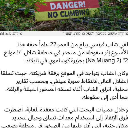
אזהרת טיפוס בכניסה למפל בו נהרג הצעיר
צילום: iStock
لقي شاب فرنسي يبلغ من العمر 22 عاماً حتفه هذا
الأسبوع إثر سقوطه من منحدر في منطقة شلال "نا موانغ
2" (Na Muang 2) بجزيرة كوساموي في تايلاند.
وكان الشاب يتواجد في الموقع برفقة شريكته، حيث تسلقا
الشلال العالي لالتقاط صورة سيلفي. وبحسب تقارير
محلية، انزلق الشاب أثناء تسلقه الصخور المبللة والزلقة،
مما أدى إلى سقوطه.
وخلال عمليات البحث التي كانت معقدة للغاية، اضطرت
فرق الإنقاذ إلى استخدام معدات تسلق وحبال لتحديد
مكان جثته، التي عُثر عليها بين الصخور في منطقة يصعب