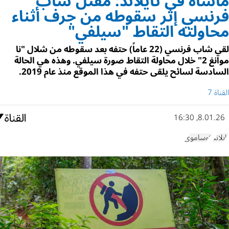
مأساة في تايلاند: مقتل شاب
فرنسي إثر سقوطه من جرف أثناء
محاولته التقاط "سيلفي"
لقي شاب فرنسي (22 عاماً) حتفه بعد سقوطه من شلال "نا
موانغ 2" خلال محاولة التقاط صورة سيلفي. وهذه هي الحالة
السادسة لسائح يلقى حتفه في هذا الموقع منذ عام 2019.
القناة 7
8.01.26, 16:30
تايلاند
كوساموي