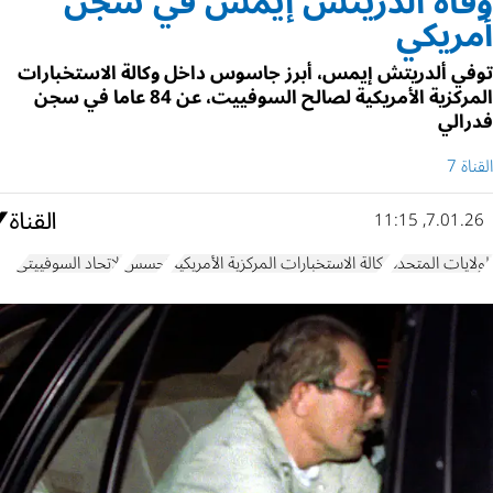
وفاة ألدريتش إيمس في سجن
أمريكي
توفي ألدريتش إيمس، أبرز جاسوس داخل وكالة الاستخبارات
المركزية الأمريكية لصالح السوفييت، عن 84 عاما في سجن
فدرالي
القناة 7
7.01.26, 11:15
الولايات المتحدة
وكالة الاستخبارات المركزية الأمريكية
تجسس
الاتحاد السوفييتي