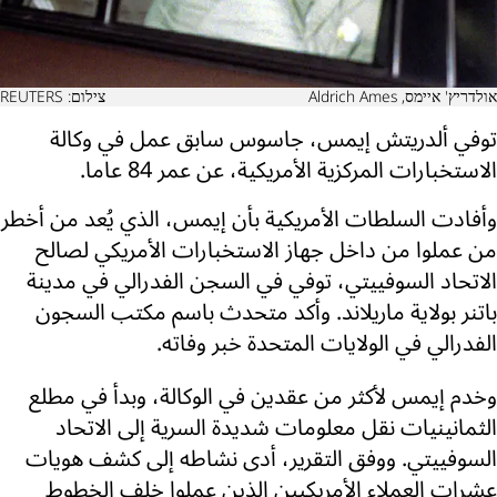
אולדריץ' איימס, Aldrich Ames
צילום: REUTERS
توفي ألدريتش إيمس، جاسوس سابق عمل في وكالة
الاستخبارات المركزية الأمريكية، عن عمر 84 عاما.
وأفادت السلطات الأمريكية بأن إيمس، الذي يُعد من أخطر
من عملوا من داخل جهاز الاستخبارات الأمريكي لصالح
الاتحاد السوفييتي، توفي في السجن الفدرالي في مدينة
باتنر بولاية ماريلاند. وأكد متحدث باسم مكتب السجون
الفدرالي في الولايات المتحدة خبر وفاته.
وخدم إيمس لأكثر من عقدين في الوكالة، وبدأ في مطلع
الثمانينيات نقل معلومات شديدة السرية إلى الاتحاد
السوفييتي. ووفق التقرير، أدى نشاطه إلى كشف هويات
عشرات العملاء الأمريكيين الذين عملوا خلف الخطوط