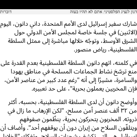
דנון לנציג הפלסטיני: אתם לא תהיו בעזה
דוברות
شارك سفير إسرائيل لدى الأمم المتحدة، داني دانون، اليوم
(الاثنين) في جلسة خاصة لمجلس الأمن الدولي حول
الشرق الأوسط، وتوجّه خلالها مباشرة إلى ممثل السلطة
الفلسطينية، رياض منصور.
في كلمته، اتهم دانون السلطة الفلسطينية بعدم القدرة على
منع ترسّخ نشاط الجماعات المسلحة في مناطق يهودا
والسامرة، مشيرًا إلى أنه "رغم عدد كبير من عناصر الأمن،
فإن المخربين يعملون بحرية"، على حد تعبيره.
وأوضح دانون أن لدى السلطة الفلسطينية، بحسبه، أكثر
من ٣٢ ألف عنصر أمن مسلح، "لكن الإرهاب ما زال في
ذروته. المخربون يتحركون بحرية، ينظّمون صفوفهم
ويتلقّون السلاح من إيران دون أن يوقفهم أحد". وأضاف أن
إسرائيل هي التي تكشف شحنات السلاح، وتفكك "الخلايا