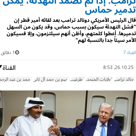
ترامب: إذا لم تصمد التهدئة، يمكن
تدمير حماس
قال الرئيس الأمريكي دونالد ترامب بعد لقائه أمير قطر إن
"فشل التهدئة سيكون بسبب حماس، وقد يكون من السهل
تدميرها. أعطوا كلمتهم، وأظن أنهم سيلتزمون، وإلا فسيكون
الأمر سيئاً جداً بالنسبة لهم"
القناة 7
1 دقائق
26.10.25, 8:53
دونالد ترامب
الولايات المتحدة
قطرغيت
تميم بن حمد آل ثاني
محمد بن عبد الرحم