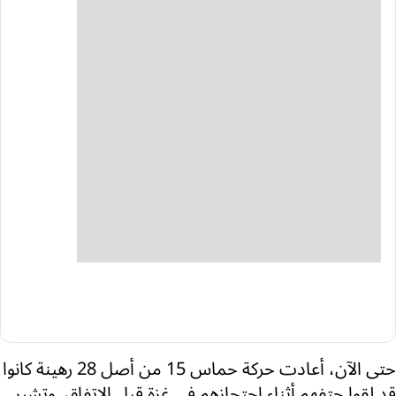
حتى الآن، أعادت حركة حماس 15 من أصل 28 رهينة كانوا
قد لقوا حتفهم أثناء احتجازهم في غزة قبل الاتفاق. وتشير