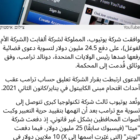
YouTube
צילום: איסטוק
وافقت شركة يوتيوب، المملوكة لشركة ألفابت (الشركة الأم
لغوغل)، على دفع 24.5 مليون دولار لتسوية دعوى قضائية
رفعها ضدها رئيس الولايات المتحدة، دونالد ترامب، وفق
وثائق قُدمت إلى المحكمة.
الدعوى ارتبطت بقرار الشركة تعليق حساب ترامب عقب
أحداث اقتحام مبنى الكابيتول في يناير/كانون الثاني 2021.
وتُعد يوتيوب ثالث شركة تكنولوجيا كبرى تتوصل إلى
تسوية مع ترامب بعد أن اتهمها بتقييد حرية التعبير وكبت
أصوات المحافظين بشكل غير قانوني. إذ دفعت شركة
"ميتا" (فيسبوك سابقًا) 25 مليون دولار، فيما دفعت
"تويتر" (التي غيّرت اسمها إلى X) 10 ملايين دولار في