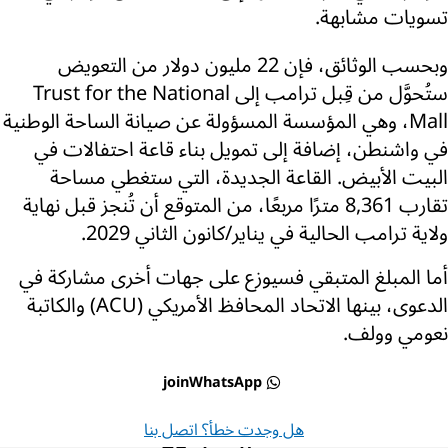
تسويات مشابهة.
وبحسب الوثائق، فإن 22 مليون دولار من التعويض
ستُحوَّل من قِبل ترامب إلى Trust for the National
Mall، وهي المؤسسة المسؤولة عن صيانة الساحة الوطنية
في واشنطن، إضافة إلى تمويل بناء قاعة احتفالات في
البيت الأبيض. القاعة الجديدة، التي ستغطي مساحة
تقارب 8,361 مترًا مربعًا، من المتوقع أن تُنجز قبل نهاية
ولاية ترامب الحالية في يناير/كانون الثاني 2029.
أما المبلغ المتبقي فسيوزع على جهات أخرى مشاركة في
الدعوى، بينها الاتحاد المحافظ الأمريكي (ACU) والكاتبة
نعومي وولف.
joinWhatsApp
هل وجدت خطأ؟ اتصل بنا